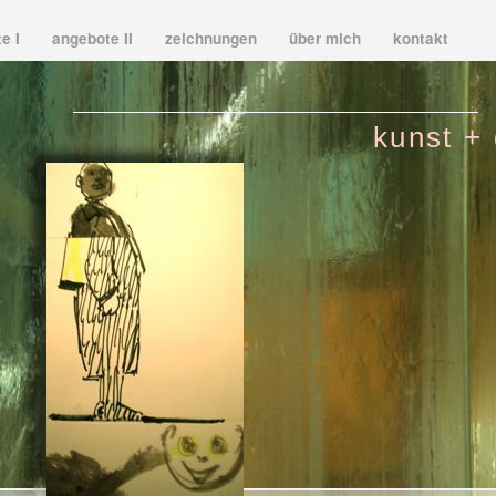
te I
angebote II
zeichnungen
über mich
kontakt
kunst + 