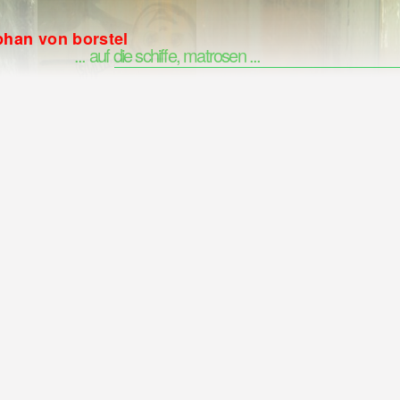
phan von borstel
... auf die schiffe, matrosen ...